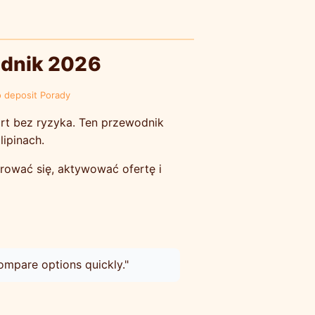
adnik 2026
o deposit Porady
art bez ryzyka. Ten przewodnik
ipinach.
rować się, aktywować ofertę i
ompare options quickly."