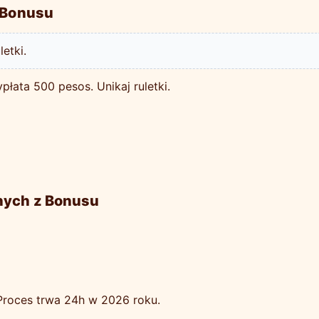
 Bonusu
etki.
płata 500 pesos. Unikaj ruletki.
nych z Bonusu
 Proces trwa 24h w 2026 roku.