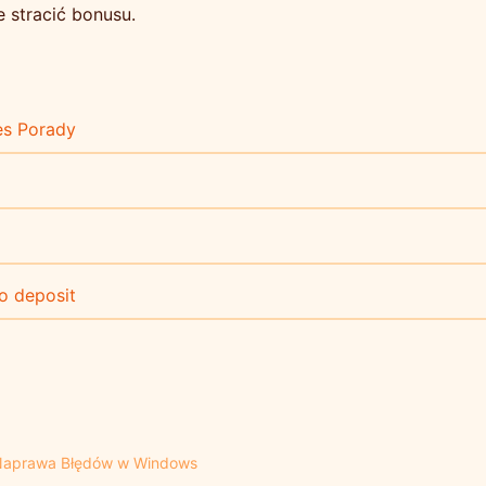
e stracić bonusu.
es Porady
o deposit
Naprawa Błędów w Windows