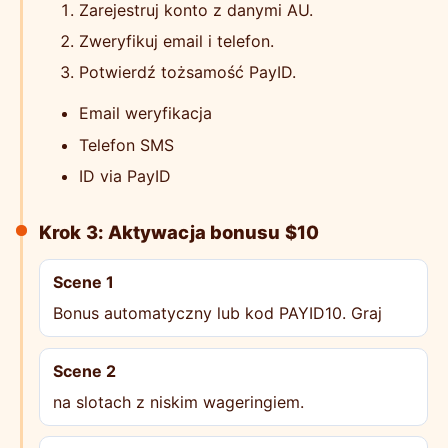
Zarejestruj konto z danymi AU.
Zweryfikuj email i telefon.
Potwierdź tożsamość PayID.
Email weryfikacja
Telefon SMS
ID via PayID
Krok 3: Aktywacja bonusu $10
Scene 1
Bonus automatyczny lub kod PAYID10. Graj
Scene 2
na slotach z niskim wageringiem.