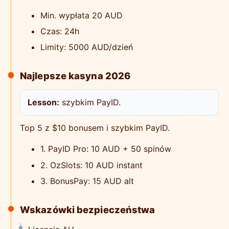
Min. wypłata 20 AUD
Czas: 24h
Limity: 5000 AUD/dzień
Najlepsze kasyna 2026
Lesson:
szybkim PayID.
Top 5 z $10 bonusem i szybkim PayID.
1. PayID Pro: 10 AUD + 50 spinów
2. OzSlots: 10 AUD instant
3. BonusPay: 15 AUD alt
Wskazówki bezpieczeństwa